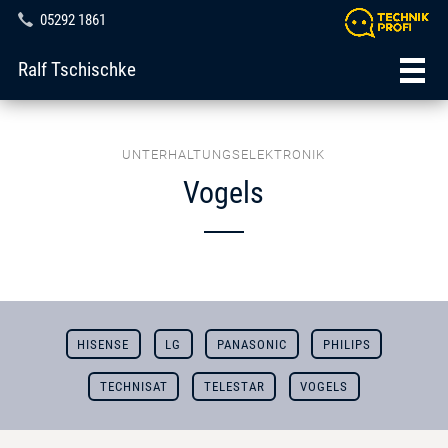
05292 1861
Ralf Tschischke
UNTERHALTUNGSELEKTRONIK
Vogels
HISENSE
LG
PANASONIC
PHILIPS
TECHNISAT
TELESTAR
VOGELS