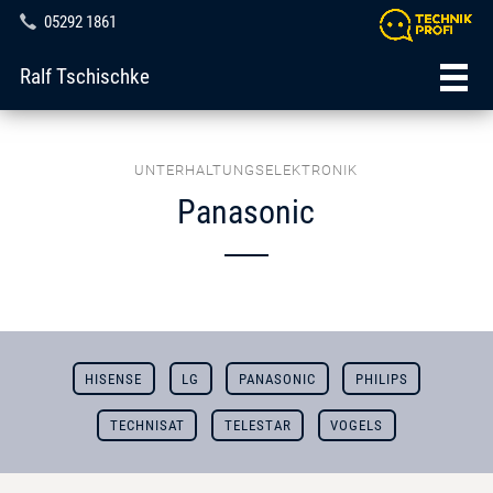
05292 1861
Ralf Tschischke
UNTERHALTUNGSELEKTRONIK
Panasonic
HISENSE
LG
PANASONIC
PHILIPS
TECHNISAT
TELESTAR
VOGELS