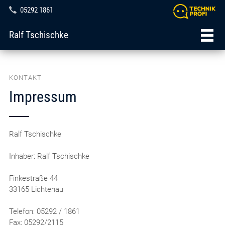
05292 1861
Ralf Tschischke
KONTAKT
Impressum
Ralf Tschischke
Inhaber: Ralf Tschischke
Finkestraße 44
33165 Lichtenau
Telefon: 05292 / 1861
Fax: 05292/2115