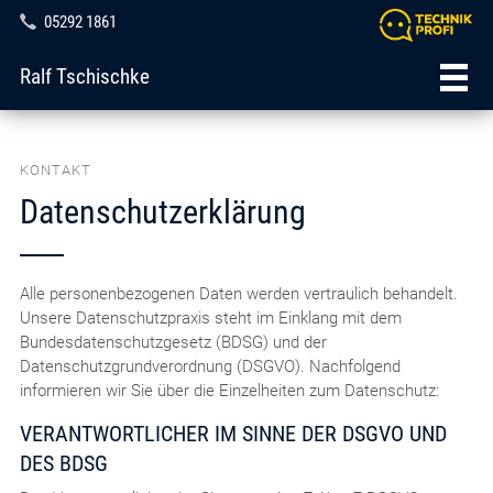
05292 1861
Ralf Tschischke
KONTAKT
Datenschutzerklärung
Alle personenbezogenen Daten werden vertraulich behandelt.
Unsere Datenschutzpraxis steht im Einklang mit dem
Bundesdatenschutzgesetz (BDSG) und der
Datenschutzgrundverordnung (DSGVO). Nachfolgend
informieren wir Sie über die Einzelheiten zum Datenschutz:
VERANTWORTLICHER IM SINNE DER DSGVO UND
DES BDSG