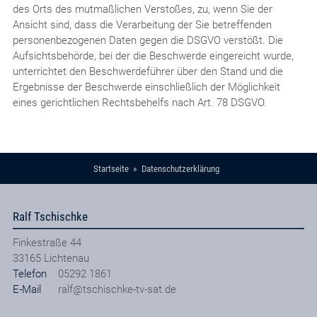
des Orts des mutmaßlichen Verstoßes, zu, wenn Sie der
Ansicht sind, dass die Verarbeitung der Sie betreffenden
personenbezogenen Daten gegen die DSGVO verstößt. Die
Aufsichtsbehörde, bei der die Beschwerde eingereicht wurde,
unterrichtet den Beschwerdeführer über den Stand und die
Ergebnisse der Beschwerde einschließlich der Möglichkeit
eines gerichtlichen Rechtsbehelfs nach Art. 78 DSGVO.
Startseite
Datenschutzerklärung
Ralf Tschischke
Finkestraße 44
33165
Lichtenau
Telefon
05292 1861
E-Mail
ralf@tschischke-tv-sat.de