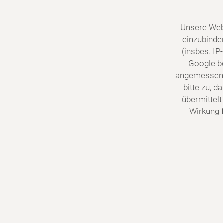
Unsere Web
einzubinde
(insbes. I
Google be
angemessene
bitte zu, 
übermittelt
Wirkung f