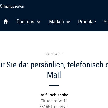
Öffnungszeiten
Über uns
Marken
Produkte
Se
KONTAKT
ür Sie da: persönlich, telefonisch 
Mail
Ralf Tschischke
Finkestraße 44
33165 Lichtenau