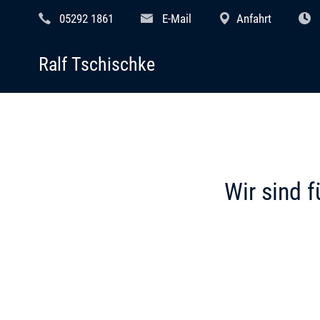
05292 1861
E-Mail
Anfahrt
Ralf Tschischke
Wir sind f