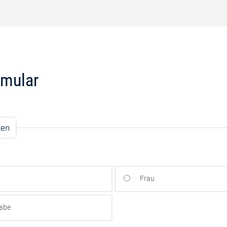
rmular
ten
Frau
gabe