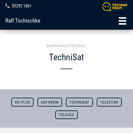
05292 1861
Ralf Tschischke
EMPFANGSTECHNIK
TechniSat
HD PLUS
KATHREIN
TECHNISAT
TELESTAR
TELEVES