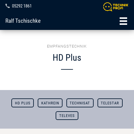
05292 1861
Ralf Tschischke
EMPFANGSTECHNIK
HD Plus
HD PLUS
KATHREIN
TECHNISAT
TELESTAR
TELEVES