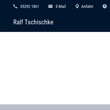
05292 1861
E-Mail
Anfahrt
Ralf Tschischke