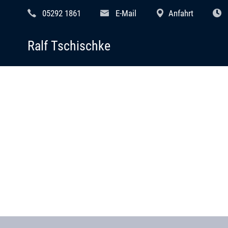
05292 1861
E-Mail
Anfahrt
Ralf Tschischke