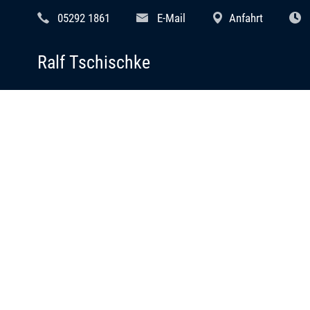
05292 1861
E-Mail
Anfahrt
Ralf Tschischke